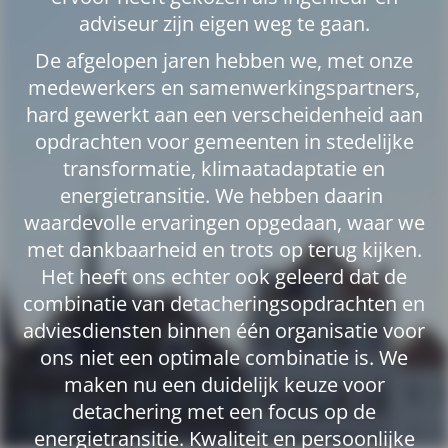
adviseur zijn eigen weg te gaan.
De afgelopen jaren hebben we, met onze
medewerkers en samenwerkingspartners,
hard gewerkt aan een verscheidenheid aan
opdrachten voor gemeenten in stedelijke
transformatie, klimaatadaptatie en
energietransitie. We hebben daarin
waardevolle ervaringen opgedaan, waar we
met dankbaarheid en trots op terug kijken.
Het heeft ons echter ook geleerd dat de
combinatie van detacheringsopdrachten en
adviesdiensten binnen één organisatie voor
ons niet een optimale combinatie is. We
maken nu een duidelijk keuze voor
detachering met een focus op de
energietransitie. Kwaliteit en persoonlijke