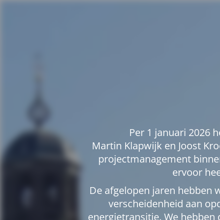
Per 1 januari 2026 
Martin Klapwijk en Joost Kro
projectmanagement binnen
ervoor hee
De afgelopen jaren hebben 
verscheidenheid aan opd
energietransitie. We hebben