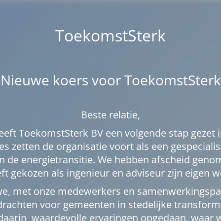
ToekomstSterk
Nieuwe koers voor ToekomstSterk
Beste relatie,
heeft ToekomstSterk BV een volgende stap gezet i
es zetten de organisatie voort als een gespecial
 de energietransitie. We hebben afscheid genom
ft gekozen als ingenieur en adviseur zijn eigen w
we, met onze medewerkers en samenwerkingspar
rachten voor gemeenten in stedelijke transforma
 daarin waardevolle ervaringen opgedaan, waar 