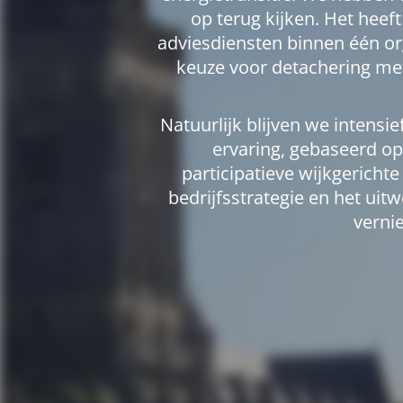
op terug kijken. Het hee
adviesdiensten binnen één or
keuze voor detachering met 
Natuurlijk blijven we intens
ervaring, gebaseerd op
participatieve wijkgerich
bedrijfsstrategie en het ui
verni