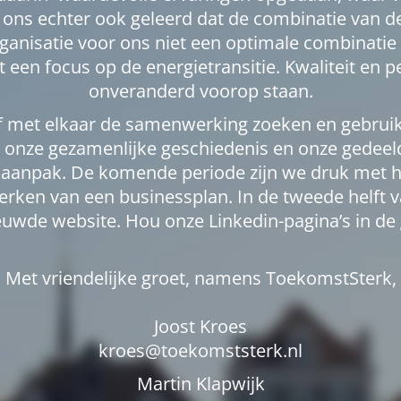
ft ons echter ook geleerd dat de combinatie van 
ganisatie voor ons niet een optimale combinatie 
een focus op de energietransitie. Kwaliteit en p
onveranderd voorop staan.
ief met elkaar de samenwerking zoeken en gebru
 onze gezamenlijke geschiedenis en onze gedeelde
te aanpak. De komende periode zijn we druk met 
twerken van een businessplan. In de tweede helft 
euwde website. Hou onze Linkedin-pagina’s in de 
Met vriendelijke groet, namens ToekomstSterk,
Joost Kroes
kroes@toekomststerk.nl
Martin Klapwijk