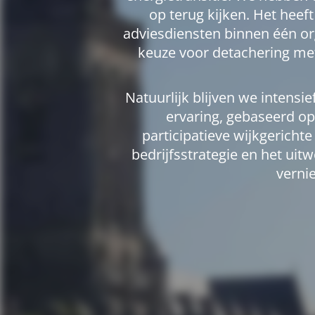
op terug kijken. Het hee
adviesdiensten binnen één or
keuze voor detachering met 
Natuurlijk blijven we intens
ervaring, gebaseerd op
participatieve wijkgerich
bedrijfsstrategie en het ui
verni