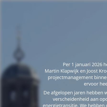
Per 1 januari 2026 
Martin Klapwijk en Joost Kro
projectmanagement binnen
ervoor hee
De afgelopen jaren hebben 
verscheidenheid aan opd
energietransitie. We hebben