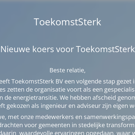
ToekomstSterk
Nieuwe koers voor ToekomstSterk
Beste relatie,
heeft ToekomstSterk BV een volgende stap gezet i
es zetten de organisatie voort als een gespecial
 de energietransitie. We hebben afscheid genom
ft gekozen als ingenieur en adviseur zijn eigen w
we, met onze medewerkers en samenwerkingspar
rachten voor gemeenten in stedelijke transforma
 daarin waardevolle ervaringen opgedaan, waar 