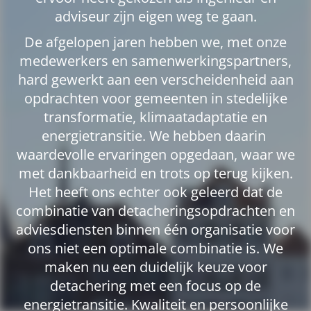
adviseur zijn eigen weg te gaan.
De afgelopen jaren hebben we, met onze
medewerkers en samenwerkingspartners,
hard gewerkt aan een verscheidenheid aan
opdrachten voor gemeenten in stedelijke
transformatie, klimaatadaptatie en
energietransitie. We hebben daarin
waardevolle ervaringen opgedaan, waar we
met dankbaarheid en trots op terug kijken.
Het heeft ons echter ook geleerd dat de
combinatie van detacheringsopdrachten en
adviesdiensten binnen één organisatie voor
ons niet een optimale combinatie is. We
maken nu een duidelijk keuze voor
detachering met een focus op de
energietransitie. Kwaliteit en persoonlijke