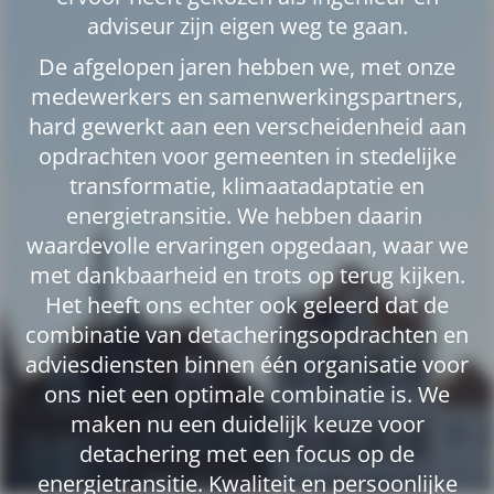
adviseur zijn eigen weg te gaan.
De afgelopen jaren hebben we, met onze
medewerkers en samenwerkingspartners,
hard gewerkt aan een verscheidenheid aan
opdrachten voor gemeenten in stedelijke
transformatie, klimaatadaptatie en
energietransitie. We hebben daarin
waardevolle ervaringen opgedaan, waar we
met dankbaarheid en trots op terug kijken.
Het heeft ons echter ook geleerd dat de
combinatie van detacheringsopdrachten en
adviesdiensten binnen één organisatie voor
ons niet een optimale combinatie is. We
maken nu een duidelijk keuze voor
detachering met een focus op de
energietransitie. Kwaliteit en persoonlijke