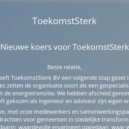
ToekomstSterk
Nieuwe koers voor ToekomstSterk
Beste relatie,
heeft ToekomstSterk BV een volgende stap gezet i
es zetten de organisatie voort als een gespecial
 de energietransitie. We hebben afscheid genom
ft gekozen als ingenieur en adviseur zijn eigen w
we, met onze medewerkers en samenwerkingspar
rachten voor gemeenten in stedelijke transforma
 daarin waardevolle ervaringen opgedaan, waar 