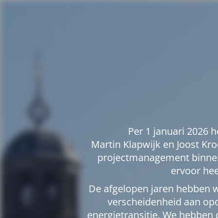
Per 1 januari 2026 
Martin Klapwijk en Joost Kro
projectmanagement binnen
ervoor hee
De afgelopen jaren hebben 
verscheidenheid aan opd
energietransitie. We hebben