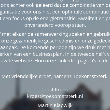
ft ons echter ook geleerd dat de combinatie van 
ganisatie voor ons niet een optimale combinatie 
een focus op de energietransitie. Kwaliteit en p
onveranderd voorop staan.
ief met elkaar de samenwerking zoeken en gebru
 onze gezamenlijke geschiedenis en onze gedeelde
te aanpak. De komende periode zijn we druk met 
twerken van een businessplan. In de tweede helft 
euwde website. Hou onze Linkedin-pagina’s in de 
Met vriendelijke groet, namens ToekomstSterk,
Joost Kroes
kroes@toekomststerk.nl
Martin Klapwijk