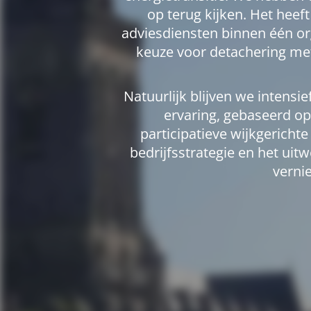
op terug kijken. Het hee
adviesdiensten binnen één or
keuze voor detachering met 
Natuurlijk blijven we intens
ervaring, gebaseerd op
participatieve wijkgerich
bedrijfsstrategie en het ui
verni